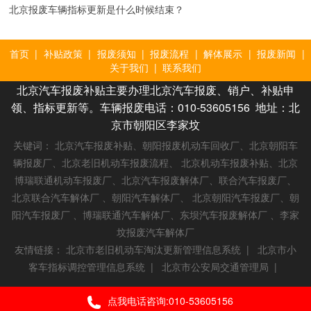
北京报废车辆指标更新是什么时候结束？
首页
|
补贴政策
|
报废须知
|
报废流程
|
解体展示
|
报废新闻
|
关于我们
|
联系我们
北京汽车报废补贴主要办理北京汽车报废、销户、补贴申
领、指标更新等。车辆报废电话：010-53605156 地址：北
京市朝阳区李家坟
关键词： 北京汽车报废补贴、朝阳报废机动车回收厂、北京朝阳车
辆报废厂、北京老旧机动车报废流程、 北京机动车报废补贴、北京
博瑞联通机动车报废厂、北京汽车报废解体厂、联合汽车报废厂、
北京联合汽车解体厂 、朝阳汽车解体厂、 北京朝阳汽车报废厂、朝
阳汽车报废厂 、博瑞联通汽车解体厂、东坝汽车报废解体厂 、李家
坟报废汽车解体厂
友情链接：
北京市老旧机动车淘汰更新管理信息系统
|
北京市小
客车指标调控管理信息系统
|
北京市公安局交通管理局
|
点我电话咨询:010-53605156